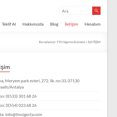
Teklif Al
Hakkımızda
Blog
İletişim
Hesabım
Buradasınız:
TTN Sigorta Acentesi
>
İLETİŞİM
tişim
a, Meryem park evleri, 272. Sk. no:33, 07130
aaltı/Antalya
on: 0(533) 301 68 26
on: 0(554) 023 68 26
ta: info@ttnsigorta.com