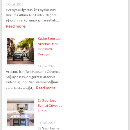
1 Ocak 2025
Ev Eşyası Sigortası ile Eşyalarınızı
Koruma Altına Alın Evdeki değerli
eşyalarınızı korumak için en etkili …
Read more
Kasko Sigortası:
Aracınızı Her
Durumda
Koruyun
1 Ocak 2025
Aracınız İçin Tam Kapsamlı Güvence
Sağlayın Kasko sigortası, aracınızı
sadece üçüncü şahıslara verdiğiniz
Read more
zararlardan değil, …
Ev Sigortası:
Evinizi Güvende
Tutun
1 Ocak 2025
Ev Sigortası ile