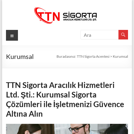
Skip
to
content
TTN
Menü
Sigorta
Acentesi
Kurumsal
Buradasınız:
TTN Sigorta Acentesi
>
Kurumsal
Güvenli
Gelecek
İçin
TTN Sigorta Aracılık Hizmetleri
TTN
Ltd. Şti.: Kurumsal Sigorta
Sigorta:
Çözümleri ile İşletmenizi Güvence
En
İyi
Altına Alın
Fiyatlar,
Eksiksiz
Koruma