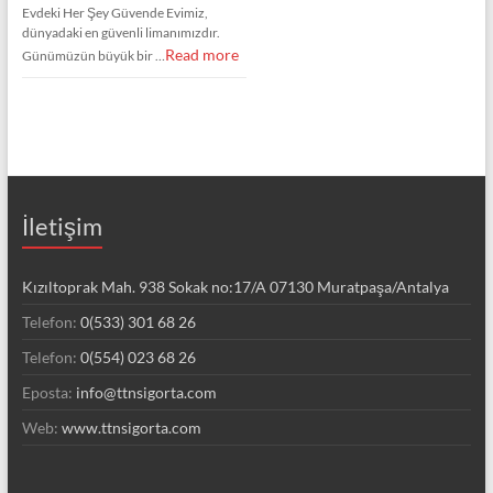
Evdeki Her Şey Güvende Evimiz,
dünyadaki en güvenli limanımızdır.
Read more
Günümüzün büyük bir …
İletişim
Kızıltoprak Mah. 938 Sokak no:17/A 07130 Muratpaşa/Antalya
Telefon:
0(533) 301 68 26
Telefon:
0(554) 023 68 26
Eposta:
info@ttnsigorta.com
Web:
www.ttnsigorta.com