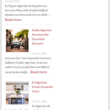
1 Ocak 2025
Ev Eşyası Sigortası ile Eşyalarınızı
Koruma Altına Alın Evdeki değerli
eşyalarınızı korumak için en etkili …
Read more
Kasko Sigortası:
Aracınızı Her
Durumda
Koruyun
1 Ocak 2025
Aracınız İçin Tam Kapsamlı Güvence
Sağlayın Kasko sigortası, aracınızı
sadece üçüncü şahıslara verdiğiniz
Read more
zararlardan değil, …
Ev Sigortası:
Evinizi Güvende
Tutun
1 Ocak 2025
Ev Sigortası ile