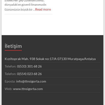
Evdeki Her Şey Güvende Evimiz,
dünyadaki en güvenli limanımızdır.
Read more
Günümüzün büyük bir …
İletişim
Kızıltoprak Mah. 938 Sokak no:17/A 07130 Muratpaşa/Antalya
Telefon:
0(533) 301 68 26
Telefon:
0(554) 023 68 26
Eposta:
info@ttnsigorta.com
Web:
www.ttnsigorta.com