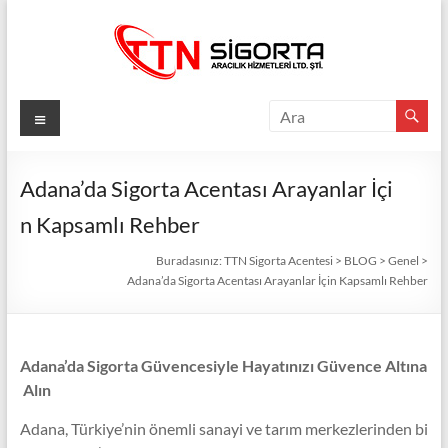
Skip
to
content
TTN
Menü
Sigorta
Acentesi
Adana’da Sigorta Acentası Arayanlar İçi
n Kapsamlı Rehber
Güvenli
Gelecek
Buradasınız:
TTN Sigorta Acentesi
>
BLOG
>
Genel
>
İçin
Adana’da Sigorta Acentası Arayanlar İçin Kapsamlı Rehber
TTN
Sigorta:
En
Adana’da Sigorta Güvencesiyle Hayatınızı Güvence Altına
İyi
Alın
Fiyatlar,
Eksiksiz
Adana, Türkiye’nin önemli sanayi ve tarım merkezlerinden bi
Koruma