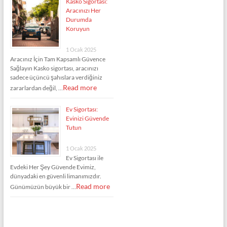
Kasko Sigortası:
Aracınızı Her
Durumda
Koruyun
1 Ocak 2025
Aracınız İçin Tam Kapsamlı Güvence
Sağlayın Kasko sigortası, aracınızı
sadece üçüncü şahıslara verdiğiniz
Read more
zararlardan değil, …
Ev Sigortası:
Evinizi Güvende
Tutun
1 Ocak 2025
Ev Sigortası ile
Evdeki Her Şey Güvende Evimiz,
dünyadaki en güvenli limanımızdır.
Read more
Günümüzün büyük bir …