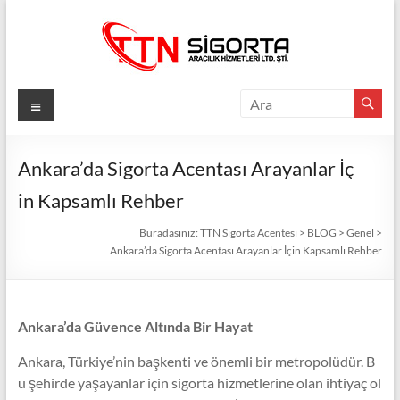
Skip
to
content
TTN
Menü
Sigorta
Acentesi
Ankara’da Sigorta Acentası Arayanlar İç
in Kapsamlı Rehber
Güvenli
Gelecek
Buradasınız:
TTN Sigorta Acentesi
>
BLOG
>
Genel
>
İçin
Ankara’da Sigorta Acentası Arayanlar İçin Kapsamlı Rehber
TTN
Sigorta:
En
Ankara’da Güvence Altında Bir Hayat
İyi
Fiyatlar,
Ankara, Türkiye’nin başkenti ve önemli bir metropolüdür. B
Eksiksiz
u şehirde yaşayanlar için sigorta hizmetlerine olan ihtiyaç ol
Koruma