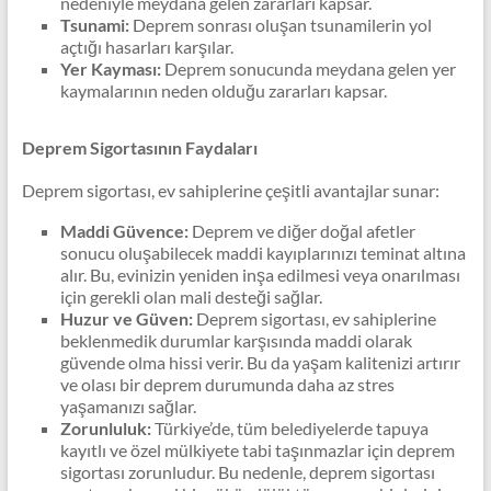
nedeniyle meydana gelen zararları kapsar.
Tsunami:
Deprem sonrası oluşan tsunamilerin yol
açtığı hasarları karşılar.
Yer Kayması:
Deprem sonucunda meydana gelen yer
kaymalarının neden olduğu zararları kapsar.
Deprem Sigortasının Faydaları
Deprem sigortası, ev sahiplerine çeşitli avantajlar sunar:
Maddi Güvence:
Deprem ve diğer doğal afetler
sonucu oluşabilecek maddi kayıplarınızı teminat altına
alır. Bu, evinizin yeniden inşa edilmesi veya onarılması
için gerekli olan mali desteği sağlar.
Huzur ve Güven:
Deprem sigortası, ev sahiplerine
beklenmedik durumlar karşısında maddi olarak
güvende olma hissi verir. Bu da yaşam kalitenizi artırır
ve olası bir deprem durumunda daha az stres
yaşamanızı sağlar.
Zorunluluk:
Türkiye’de, tüm belediyelerde tapuya
kayıtlı ve özel mülkiyete tabi taşınmazlar için deprem
sigortası zorunludur. Bu nedenle, deprem sigortası