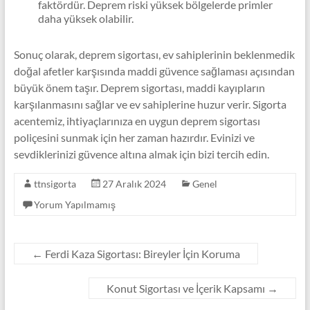
faktördür. Deprem riski yüksek bölgelerde primler
daha yüksek olabilir.
Sonuç olarak, deprem sigortası, ev sahiplerinin beklenmedik
doğal afetler karşısında maddi güvence sağlaması açısından
büyük önem taşır. Deprem sigortası, maddi kayıpların
karşılanmasını sağlar ve ev sahiplerine huzur verir. Sigorta
acentemiz, ihtiyaçlarınıza en uygun deprem sigortası
poliçesini sunmak için her zaman hazırdır. Evinizi ve
sevdiklerinizi güvence altına almak için bizi tercih edin.
ttnsigorta
27 Aralık 2024
Genel
Yorum Yapılmamış
←
Ferdi Kaza Sigortası: Bireyler İçin Koruma
Konut Sigortası ve İçerik Kapsamı
→