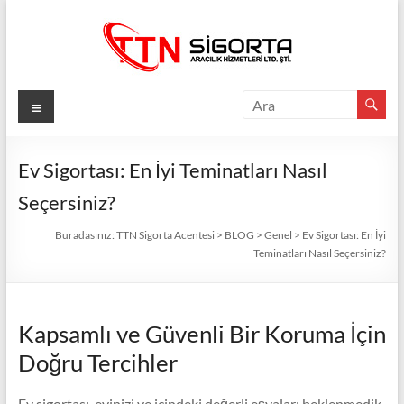
Skip
to
content
TTN
Menü
Sigorta
Acentesi
Ev Sigortası: En İyi Teminatları Nasıl
Seçersiniz?
Güvenli
Gelecek
Buradasınız:
TTN Sigorta Acentesi
>
BLOG
>
Genel
>
Ev Sigortası: En İyi
İçin
Teminatları Nasıl Seçersiniz?
TTN
Sigorta:
En
Kapsamlı ve Güvenli Bir Koruma İçin
İyi
Fiyatlar,
Doğru Tercihler
Eksiksiz
Koruma
Ev sigortası, evinizi ve içindeki değerli eşyaları beklenmedik