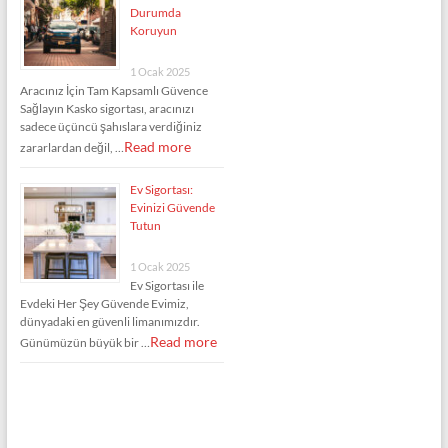
Durumda
Koruyun
1 Ocak 2025
Aracınız İçin Tam Kapsamlı Güvence
Sağlayın Kasko sigortası, aracınızı
sadece üçüncü şahıslara verdiğiniz
Read more
zararlardan değil, …
Ev Sigortası:
Evinizi Güvende
Tutun
1 Ocak 2025
Ev Sigortası ile
Evdeki Her Şey Güvende Evimiz,
dünyadaki en güvenli limanımızdır.
Read more
Günümüzün büyük bir …