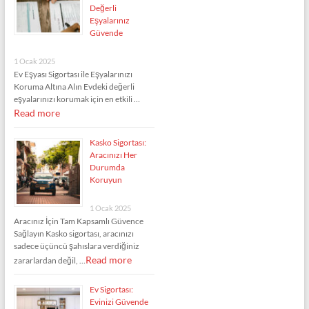
Değerli
Eşyalarınız
Güvende
1 Ocak 2025
Ev Eşyası Sigortası ile Eşyalarınızı
Koruma Altına Alın Evdeki değerli
eşyalarınızı korumak için en etkili …
Read more
Kasko Sigortası:
Aracınızı Her
Durumda
Koruyun
1 Ocak 2025
Aracınız İçin Tam Kapsamlı Güvence
Sağlayın Kasko sigortası, aracınızı
sadece üçüncü şahıslara verdiğiniz
Read more
zararlardan değil, …
Ev Sigortası:
Evinizi Güvende