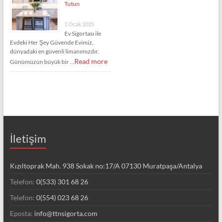
Tutun
1 Ocak 2025
Ev Sigortası ile
Evdeki Her Şey Güvende Evimiz,
dünyadaki en güvenli limanımızdır.
Read more
Günümüzün büyük bir …
İletişim
Kızıltoprak Mah. 938 Sokak no:17/A 07130 Muratpaşa/Antalya
Telefon:
0(533) 301 68 26
Telefon:
0(554) 023 68 26
Eposta:
info@ttnsigorta.com