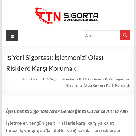
Skip
to
content
TTN
Menü
Sigorta
Acentesi
İş Yeri Sigortası: İşletmenizi Olası
Risklere Karşı Korumak
Güvenli
Gelecek
Buradasınız:
TTN Sigorta Acentesi
>
BLOG
>
Genel
>
İş Yeri Sigortası:
İçin
İşletmenizi Olası Risklere Karşı Korumak
TTN
Sigorta:
En
İşletmenizi Sigortalayarak Geleceğinizi Güvence Altına Alın
İyi
Fiyatlar,
İşletmeler, her gün çeşitli risklerle karşı karşıya kalır;
Eksiksiz
hırsızlık, yangın, doğal afetler ve iş kazaları bu risklerden
Koruma