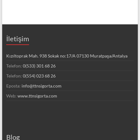
İletişim
Kızıltoprak Mah. 938 Sokak no:17/A 07130 Muratpaşa/Antalya
Telefon:
0(533) 301 68 26
Telefon:
0(554) 023 68 26
Eposta:
info@ttnsigorta.com
Web:
www.ttnsigorta.com
Blog