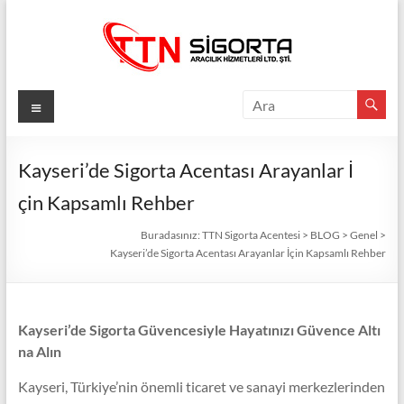
Skip
to
content
TTN
Menü
Sigorta
Acentesi
Kayseri’de Sigorta Acentası Arayanlar İ
çin Kapsamlı Rehber
Güvenli
Gelecek
Buradasınız:
TTN Sigorta Acentesi
>
BLOG
>
Genel
>
İçin
Kayseri’de Sigorta Acentası Arayanlar İçin Kapsamlı Rehber
TTN
Sigorta:
En
Kayseri’de Sigorta Güvencesiyle Hayatınızı Güvence Altı
İyi
na Alın
Fiyatlar,
Eksiksiz
Kayseri, Türkiye’nin önemli ticaret ve sanayi merkezlerinden
Koruma