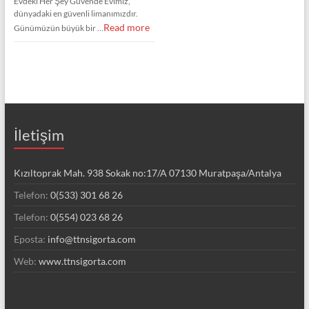
Evdeki Her Şey Güvende Evimiz,
dünyadaki en güvenli limanımızdır.
Read more
Günümüzün büyük bir …
İletişim
Kızıltoprak Mah. 938 Sokak no:17/A 07130 Muratpaşa/Antalya
Telefon:
0(533) 301 68 26
Telefon:
0(554) 023 68 26
Eposta:
info@ttnsigorta.com
Web:
www.ttnsigorta.com