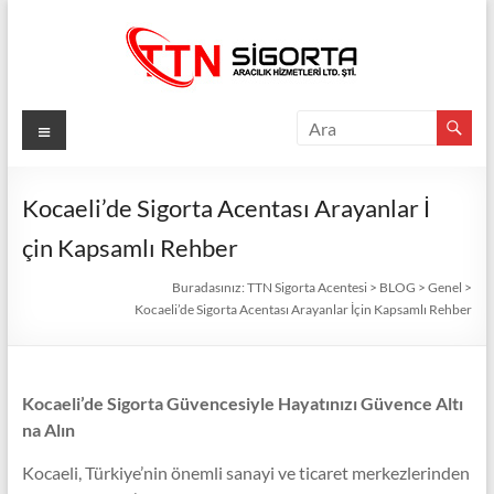
Skip
to
content
TTN
Menü
Sigorta
Acentesi
Kocaeli’de Sigorta Acentası Arayanlar İ
çin Kapsamlı Rehber
Güvenli
Gelecek
Buradasınız:
TTN Sigorta Acentesi
>
BLOG
>
Genel
>
İçin
Kocaeli’de Sigorta Acentası Arayanlar İçin Kapsamlı Rehber
TTN
Sigorta:
En
Kocaeli’de Sigorta Güvencesiyle Hayatınızı Güvence Altı
İyi
na Alın
Fiyatlar,
Eksiksiz
Kocaeli, Türkiye’nin önemli sanayi ve ticaret merkezlerinden
Koruma