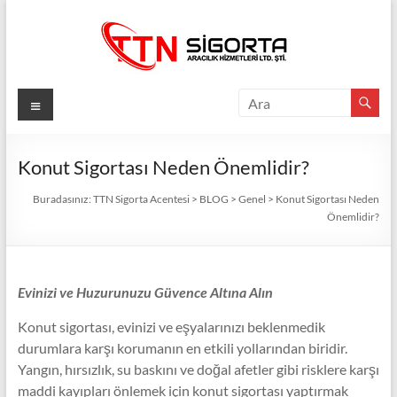
Skip
to
content
TTN
Menü
Sigorta
Acentesi
Konut Sigortası Neden Önemlidir?
Güvenli
Buradasınız:
TTN Sigorta Acentesi
>
BLOG
>
Genel
>
Konut Sigortası Neden
Önemlidir?
Gelecek
İçin
TTN
Sigorta:
Evinizi ve Huzurunuzu Güvence Altına Alın
En
Konut sigortası, evinizi ve eşyalarınızı beklenmedik
İyi
durumlara karşı korumanın en etkili yollarından biridir.
Fiyatlar,
Yangın, hırsızlık, su baskını ve doğal afetler gibi risklere karşı
Eksiksiz
maddi kayıpları önlemek için konut sigortası yaptırmak
Koruma