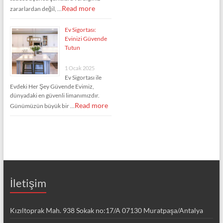
Read more
zararlardan değil, …
Ev Sigortası:
Evinizi Güvende
Tutun
1 Ocak 2025
Ev Sigortası ile
Evdeki Her Şey Güvende Evimiz,
dünyadaki en güvenli limanımızdır.
Read more
Günümüzün büyük bir …
İletişim
Kızıltoprak Mah. 938 Sokak no:17/A 07130 Muratpaşa/Antalya