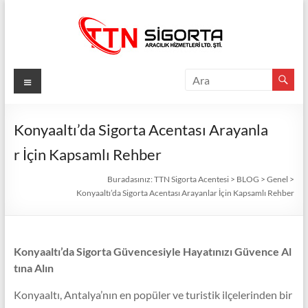
Skip
to
content
TTN
Menü
Sigorta
Acentesi
Konyaaltı’da Sigorta Acentası Arayanla
r İçin Kapsamlı Rehber
Güvenli
Gelecek
Buradasınız:
TTN Sigorta Acentesi
>
BLOG
>
Genel
>
İçin
Konyaaltı’da Sigorta Acentası Arayanlar İçin Kapsamlı Rehber
TTN
Sigorta:
En
Konyaaltı’da Sigorta Güvencesiyle Hayatınızı Güvence Al
İyi
tına Alın
Fiyatlar,
Eksiksiz
Konyaaltı, Antalya’nın en popüler ve turistik ilçelerinden bir
Koruma