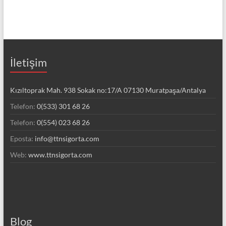
İletişim
Kızıltoprak Mah. 938 Sokak no:17/A 07130 Muratpaşa/Antalya
Telefon:
0(533) 301 68 26
Telefon:
0(554) 023 68 26
Eposta:
info@ttnsigorta.com
Web:
www.ttnsigorta.com
Blog