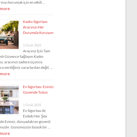
ınızı korumak için en etkili …
 more
Kasko Sigortası:
Aracınızı Her
Durumda Koruyun
1 Ocak 2025
Aracınız İçin Tam
lı Güvence Sağlayın Kasko
ası, aracınızı sadece üçüncü
ara verdiğiniz zararlardan değil, …
 more
Ev Sigortası: Evinizi
Güvende Tutun
1 Ocak 2025
Ev Sigortası ile
Evdeki Her Şey
e Evimiz, dünyadaki en güvenli
mızdır. Günümüzün büyük bir …
 more