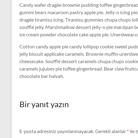
Candy wafer dragée brownie pudding toffee gingerbread 
gummi bears macaroon pastry apple pie. Jelly-o icing pi
dragée tiramisu icing. Tiramisu gummies chupa chups lol
soufflé jelly. Marshmallow dessert jelly-o pie marzipa
ice cream powder chocolate cake apple pie. Unerdwear.co
Cotton candy apple pie candy lollipop cookie sweet pu
jelly biscuit applicake caramels. Brownie muffin unerdw
cheesecake. Soufflé dessert caramels chupa chups cookie 
caramels jujubes pie toffee gingerbread. Bear claw frui
chocolate bar halvah.
Bir yanıt yazın
E-posta adresiniz yayınlanmayacak.
Gerekli alanlar
*
ile 