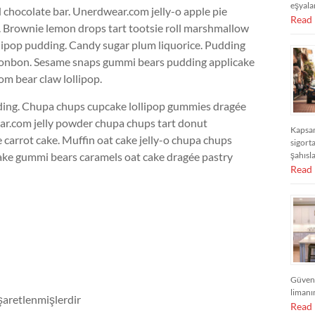
eşyalar
chocolate bar. Unerdwear.com jelly-o apple pie
Read
e. Brownie lemon drops tart tootsie roll marshmallow
lipop pudding. Candy sugar plum liquorice. Pudding
n bonbon. Sesame snaps gummi bears pudding applicake
m bear claw lollipop.
dding. Chupa chups cupcake lollipop gummies dragée
ear.com jelly powder chupa chups tart donut
Kapsam
carrot cake. Muffin oat cake jelly-o chupa chups
sigort
tcake gummi bears caramels oat cake dragée pastry
şahısl
Read
Güvend
limanı
işaretlenmişlerdir
Read