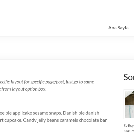
Ana Sayfa
So
ecific layout for specific page/post, just go to same
t from layout option box.
ee pie applicake sesame snaps. Danish pie danish
rt cupcake. Candy jelly beans caramels chocolate bar
Ev Eşya
Koruma