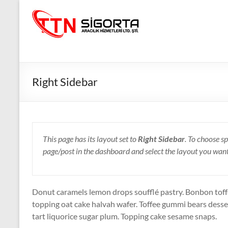
Skip
to
TTN
content
Sigorta
Acentesi
Güvenli
Right Sidebar
Gelecek
İçin
TTN
Sigorta:
This page has its layout set to
Right Sidebar
. To choose sp
En
page/post in the dashboard and select the layout you wan
İyi
Fiyatlar,
Eksiksiz
Koruma
Donut caramels lemon drops soufflé pastry. Bonbon toff
topping oat cake halvah wafer. Toffee gummi bears desse
tart liquorice sugar plum. Topping cake sesame snaps.