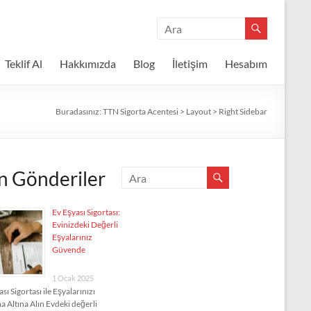
Teklif Al
Hakkımızda
Blog
İletişim
Hesabım
Buradasınız:
TTN Sigorta Acentesi
>
Layout
>
Right Sidebar
n Gönderiler
Ev Eşyası Sigortası:
Evinizdeki Değerli
Eşyalarınız
Güvende
1 Ocak 2025
sı Sigortası ile Eşyalarınızı
 Altına Alın Evdeki değerli