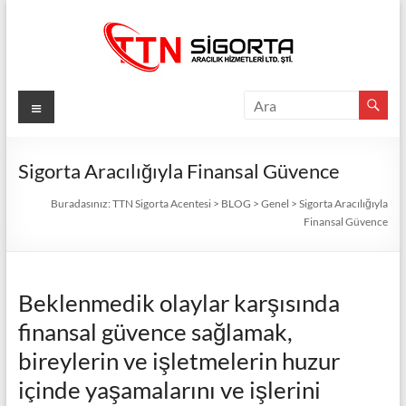
Skip
to
content
TTN
Menü
Sigorta
Acentesi
Sigorta Aracılığıyla Finansal Güvence
Güvenli
Buradasınız:
TTN Sigorta Acentesi
>
BLOG
>
Genel
>
Sigorta Aracılığıyla
Finansal Güvence
Gelecek
İçin
TTN
Sigorta:
Beklenmedik olaylar karşısında
En
finansal güvence sağlamak,
İyi
bireylerin ve işletmelerin huzur
Fiyatlar,
Eksiksiz
içinde yaşamalarını ve işlerini
Koruma