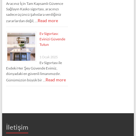
Aracınız İçin Tam Kapsamlı Güvence
Sağlayın Kasko sigortası, aracınızı
sadece üçüncü şahıslara verdiğiniz
Read more
zararlardan değil, …
Ev Sigortası:
Evinizi Güvende
Tutun
1 Ocak 2025
Ev Sigortası ile
Evdeki Her Şey Güvende Evimiz,
dünyadaki en güvenli limanımızdır.
Read more
Günümüzün büyük bir …
İletişim