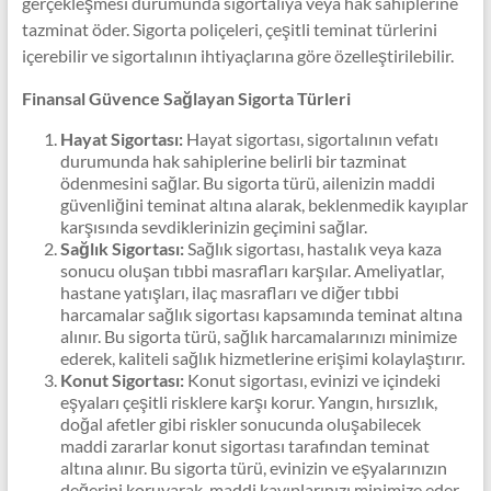
gerçekleşmesi durumunda sigortalıya veya hak sahiplerine
tazminat öder. Sigorta poliçeleri, çeşitli teminat türlerini
içerebilir ve sigortalının ihtiyaçlarına göre özelleştirilebilir.
Finansal Güvence Sağlayan Sigorta Türleri
Hayat Sigortası:
Hayat sigortası, sigortalının vefatı
durumunda hak sahiplerine belirli bir tazminat
ödenmesini sağlar. Bu sigorta türü, ailenizin maddi
güvenliğini teminat altına alarak, beklenmedik kayıplar
karşısında sevdiklerinizin geçimini sağlar.
Sağlık Sigortası:
Sağlık sigortası, hastalık veya kaza
sonucu oluşan tıbbi masrafları karşılar. Ameliyatlar,
hastane yatışları, ilaç masrafları ve diğer tıbbi
harcamalar sağlık sigortası kapsamında teminat altına
alınır. Bu sigorta türü, sağlık harcamalarınızı minimize
ederek, kaliteli sağlık hizmetlerine erişimi kolaylaştırır.
Konut Sigortası:
Konut sigortası, evinizi ve içindeki
eşyaları çeşitli risklere karşı korur. Yangın, hırsızlık,
doğal afetler gibi riskler sonucunda oluşabilecek
maddi zararlar konut sigortası tarafından teminat
altına alınır. Bu sigorta türü, evinizin ve eşyalarınızın
değerini koruyarak, maddi kayıplarınızı minimize eder.