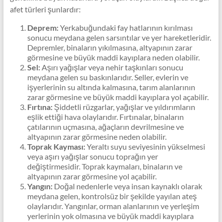
afet türleri şunlardır:
Deprem:
Yerkabuğundaki fay hatlarının kırılması
sonucu meydana gelen sarsıntılar ve yer hareketleridir.
Depremler, binaların yıkılmasına, altyapının zarar
görmesine ve büyük maddi kayıplara neden olabilir.
Sel:
Aşırı yağışlar veya nehir taşkınları sonucu
meydana gelen su baskınlarıdır. Seller, evlerin ve
işyerlerinin su altında kalmasına, tarım alanlarının
zarar görmesine ve büyük maddi kayıplara yol açabilir.
Fırtına:
Şiddetli rüzgarlar, yağışlar ve yıldırımların
eşlik ettiği hava olaylarıdır. Fırtınalar, binaların
çatılarının uçmasına, ağaçların devrilmesine ve
altyapının zarar görmesine neden olabilir.
Toprak Kayması:
Yeraltı suyu seviyesinin yükselmesi
veya aşırı yağışlar sonucu toprağın yer
değiştirmesidir. Toprak kaymaları, binaların ve
altyapının zarar görmesine yol açabilir.
Yangın:
Doğal nedenlerle veya insan kaynaklı olarak
meydana gelen, kontrolsüz bir şekilde yayılan ateş
olaylarıdır. Yangınlar, orman alanlarının ve yerleşim
yerlerinin yok olmasına ve büyük maddi kayıplara