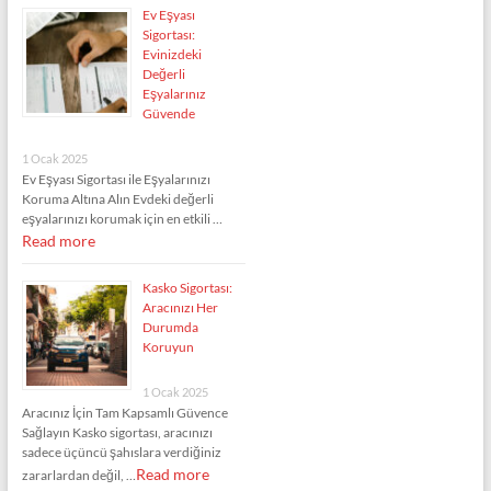
Ev Eşyası
Sigortası:
Evinizdeki
Değerli
Eşyalarınız
Güvende
1 Ocak 2025
Ev Eşyası Sigortası ile Eşyalarınızı
Koruma Altına Alın Evdeki değerli
eşyalarınızı korumak için en etkili …
Read more
Kasko Sigortası:
Aracınızı Her
Durumda
Koruyun
1 Ocak 2025
Aracınız İçin Tam Kapsamlı Güvence
Sağlayın Kasko sigortası, aracınızı
sadece üçüncü şahıslara verdiğiniz
Read more
zararlardan değil, …