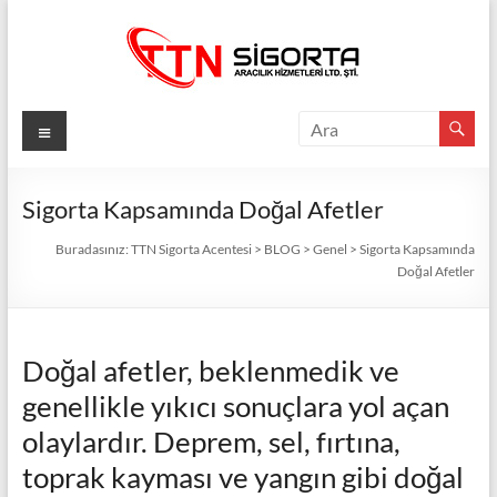
Skip
to
content
TTN
Menü
Sigorta
Acentesi
Sigorta Kapsamında Doğal Afetler
Güvenli
Buradasınız:
TTN Sigorta Acentesi
>
BLOG
>
Genel
>
Sigorta Kapsamında
Doğal Afetler
Gelecek
İçin
TTN
Sigorta:
Doğal afetler, beklenmedik ve
En
genellikle yıkıcı sonuçlara yol açan
İyi
olaylardır. Deprem, sel, fırtına,
Fiyatlar,
Eksiksiz
toprak kayması ve yangın gibi doğal
Koruma