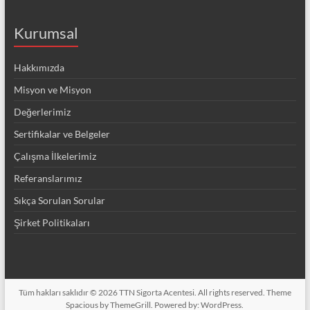
Kurumsal
Hakkımızda
Misyon ve Misyon
Değerlerimiz
Sertifikalar ve Belgeler
Çalışma İlkelerimiz
Referanslarımız
Sıkça Sorulan Sorular
Şirket Politikaları
Tüm hakları saklıdır © 2026
TTN Sigorta Acentesi
. All rights reserved. Theme
Spacious
by ThemeGrill. Powered by:
WordPress
.