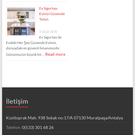
Ev Sigortası:
Evinizi Güvende
Tutun
1 Ocak 2025
Ev Sigortası ile
Evdeki Her Şey Güvende Evimiz,
dünyadaki en güvenli limanımızdır.
Read more
Günümüzün büyük bir …
İletişim
Kızıltoprak Mah. 938 Sokak no:17/A 07130 Muratpaşa/Antalya
Telefon:
0(533) 301 68 26