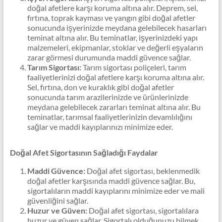
doğal afetlere karşı koruma altına alır. Deprem, sel,
fırtına, toprak kayması ve yangın gibi doğal afetler
sonucunda işyerinizde meydana gelebilecek hasarları
teminat altına alır. Bu teminatlar, işyerinizdeki yapı
malzemeleri, ekipmanlar, stoklar ve değerli eşyaların
zarar görmesi durumunda maddi güvence sağlar.
Tarım Sigortası:
Tarım sigortası poliçeleri, tarım
faaliyetlerinizi doğal afetlere karşı koruma altına alır.
Sel, fırtına, don ve kuraklık gibi doğal afetler
sonucunda tarım arazilerinizde ve ürünlerinizde
meydana gelebilecek zararları teminat altına alır. Bu
teminatlar, tarımsal faaliyetlerinizin devamlılığını
sağlar ve maddi kayıplarınızı minimize eder.
Doğal Afet Sigortasının Sağladığı Faydalar
Maddi Güvence:
Doğal afet sigortası, beklenmedik
doğal afetler karşısında maddi güvence sağlar. Bu,
sigortalıların maddi kayıplarını minimize eder ve mali
güvenliğini sağlar.
Huzur ve Güven:
Doğal afet sigortası, sigortalılara
huzur ve güven sağlar. Sigortalı olduğunuzu bilmek,