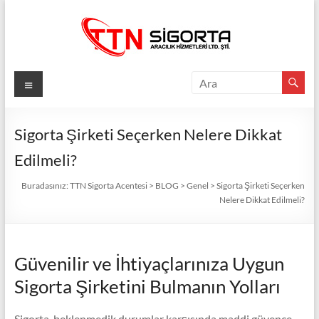
Skip
to
content
TTN
Menü
Sigorta
Acentesi
Sigorta Şirketi Seçerken Nelere Dikkat
Edilmeli?
Güvenli
Gelecek
Buradasınız:
TTN Sigorta Acentesi
>
BLOG
>
Genel
>
Sigorta Şirketi Seçerken
İçin
Nelere Dikkat Edilmeli?
TTN
Sigorta:
En
Güvenilir ve İhtiyaçlarınıza Uygun
İyi
Fiyatlar,
Sigorta Şirketini Bulmanın Yolları
Eksiksiz
Koruma
Sigorta, beklenmedik durumlar karşısında maddi güvence