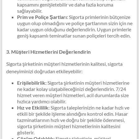
kapsamını genişletebilir ve daha fazla koruma
sağlayabilir.
Prim ve Poliçe Şartları:
Sigorta primlerinin bütçenize
uygun olup olmadığını ve poliçe şartlarının sizin için ne
kadar uygun olduğunu değerlendirin. Uygun primlerle
geniş kapsamlı teminatlar sunan poliçeleri tercih edin.
3. Müşteri Hizmetlerini Değerlendirin
Sigorta şirketinin müşteri hizmetlerinin kalitesi, sigorta
deneyiminizi doğrudan etkileyebilir:
Erişilebilirlik:
Sigorta şirketinin müşteri hizmetlerine
ne kadar kolay ulaşabileceğinizi değerlendirin. 7/24
hizmet veren müşteri hizmetleri, acil durumlarda size
hızlıca yardımcı olabilir.
Hız ve Etkililik:
Sigorta taleplerinizin ne kadar hızlı ve
etkili bir şekilde işleme alındığını kontrol edin. Hasar
tazminatlarının hızlı ve doğru bir şekilde ödenmesi,
sigorta şirketinin müşteri hizmetlerinin kalitesini
gösterir.
Çözüm Odaklılık:
Sigorta şirketinin, müşteri