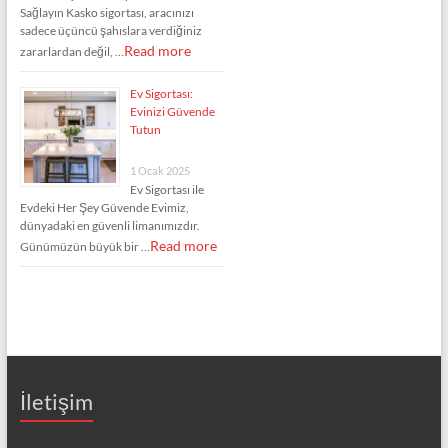
Sağlayın Kasko sigortası, aracınızı
sadece üçüncü şahıslara verdiğiniz
Read more
zararlardan değil, …
Ev Sigortası:
Evinizi Güvende
Tutun
1 Ocak 2025
Ev Sigortası ile
Evdeki Her Şey Güvende Evimiz,
dünyadaki en güvenli limanımızdır.
Read more
Günümüzün büyük bir …
İletişim