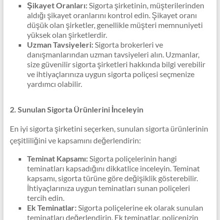
Şikayet Oranları:
Sigorta şirketinin, müşterilerinden
aldığı şikayet oranlarını kontrol edin. Şikayet oranı
düşük olan şirketler, genellikle müşteri memnuniyeti
yüksek olan şirketlerdir.
Uzman Tavsiyeleri:
Sigorta brokerleri ve
danışmanlarından uzman tavsiyeleri alın. Uzmanlar,
size güvenilir sigorta şirketleri hakkında bilgi verebilir
ve ihtiyaçlarınıza uygun sigorta poliçesi seçmenize
yardımcı olabilir.
2. Sunulan Sigorta Ürünlerini İnceleyin
En iyi sigorta şirketini seçerken, sunulan sigorta ürünlerinin
çeşitliliğini ve kapsamını değerlendirin:
Teminat Kapsamı:
Sigorta poliçelerinin hangi
teminatları kapsadığını dikkatlice inceleyin. Teminat
kapsamı, sigorta türüne göre değişiklik gösterebilir.
İhtiyaçlarınıza uygun teminatları sunan poliçeleri
tercih edin.
Ek Teminatlar:
Sigorta poliçelerine ek olarak sunulan
teminatları değerlendirin. Ek teminatlar, poliçenizin