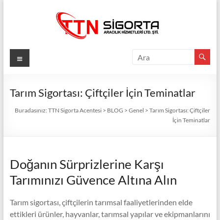
Skip
to
content
TTN
Menü
Sigorta
Acentesi
Tarım Sigortası: Çiftçiler İçin Teminatlar
Güvenli
Buradasınız:
TTN Sigorta Acentesi
>
BLOG
>
Genel
>
Tarım Sigortası: Çiftçiler
İçin Teminatlar
Gelecek
İçin
TTN
Sigorta:
Doğanın Sürprizlerine Karşı
En
Tarımınızı Güvence Altına Alın
İyi
Fiyatlar,
Tarım sigortası, çiftçilerin tarımsal faaliyetlerinden elde
Eksiksiz
ettikleri ürünler, hayvanlar, tarımsal yapılar ve ekipmanlarını
Koruma