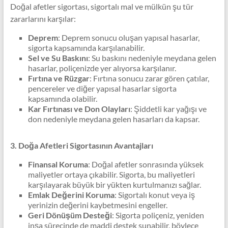
Doğal afetler sigortası, sigortalı mal ve mülkün şu tür
zararlarını karşılar:
Deprem
: Deprem sonucu oluşan yapısal hasarlar,
sigorta kapsamında karşılanabilir.
Sel ve Su Baskını
: Su baskını nedeniyle meydana gelen
hasarlar, poliçenizde yer alıyorsa karşılanır.
Fırtına ve Rüzgar
: Fırtına sonucu zarar gören çatılar,
pencereler ve diğer yapısal hasarlar sigorta
kapsamında olabilir.
Kar Fırtınası ve Don Olayları
: Şiddetli kar yağışı ve
don nedeniyle meydana gelen hasarları da kapsar.
3. Doğa Afetleri Sigortasının Avantajları
Finansal Koruma
: Doğal afetler sonrasında yüksek
maliyetler ortaya çıkabilir. Sigorta, bu maliyetleri
karşılayarak büyük bir yükten kurtulmanızı sağlar.
Emlak Değerini Koruma
: Sigortalı konut veya iş
yerinizin değerini kaybetmesini engeller.
Geri Dönüşüm Desteği
: Sigorta poliçeniz, yeniden
inşa sürecinde de maddi destek sunabilir, böylece