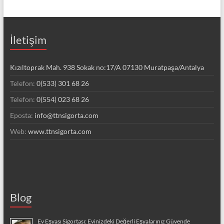
İletişim
Kızıltoprak Mah. 938 Sokak no:17/A 07130 Muratpaşa/Antalya
Telefon:
0(533) 301 68 26
Telefon:
0(554) 023 68 26
Eposta:
info@ttnsigorta.com
Web:
www.ttnsigorta.com
Blog
Ev Eşyası Sigortası: Evinizdeki Değerli Eşyalarınız Güvende