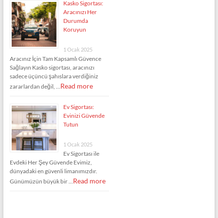
Kasko Sigortası:
Aracınızı Her
Durumda
Koruyun
1 Ocak 2025
Aracınız İçin Tam Kapsamlı Güvence
Sağlayın Kasko sigortası, aracınızı
sadece üçüncü şahıslara verdiğiniz
Read more
zararlardan değil, …
Ev Sigortası:
Evinizi Güvende
Tutun
1 Ocak 2025
Ev Sigortası ile
Evdeki Her Şey Güvende Evimiz,
dünyadaki en güvenli limanımızdır.
Read more
Günümüzün büyük bir …