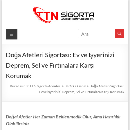
Skip
to
content
TTN
Menü
Sigorta
Acentesi
Doğa Afetleri Sigortası: Ev ve İşyerinizi
Deprem, Sel ve Fırtınalara Karşı
Güvenli
Gelecek
Korumak
İçin
TTN
Buradasınız:
TTN Sigorta Acentesi
>
BLOG
>
Genel
>
Doğa Afetleri Sigortası:
Ev ve İşyerinizi Deprem, Sel ve Fırtınalara Karşı Korumak
Sigorta:
En
İyi
Fiyatlar,
Doğal Afetler Her Zaman Beklenmedik Olur, Ama Hazırlıklı
Eksiksiz
Olabilirsiniz
Koruma