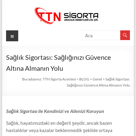
Skip
to
content
TTN
Menü
Sigorta
Acentesi
Sağlık Sigortası: Sağlığınızı Güvence
Altına Almanın Yolu
Güvenli
Gelecek
Buradasınız:
TTN Sigorta Acentesi
>
BLOG
>
Genel
>
Sağlık Sigortası:
İçin
Sağlığınızı Güvence Altına Almanın Yolu
TTN
Sigorta:
En
Sağlık Sigortası ile Kendinizi ve Ailenizi Koruyun
İyi
Fiyatlar,
Sağlık, hayatımızdaki en değerli şeydir, ancak bazen
Eksiksiz
hastalıklar veya kazalar beklenmedik şekilde ortaya
Koruma