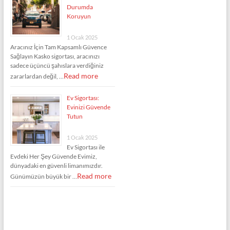
Durumda
Koruyun
1 Ocak 2025
Aracınız İçin Tam Kapsamlı Güvence
Sağlayın Kasko sigortası, aracınızı
sadece üçüncü şahıslara verdiğiniz
Read more
zararlardan değil, …
Ev Sigortası:
Evinizi Güvende
Tutun
1 Ocak 2025
Ev Sigortası ile
Evdeki Her Şey Güvende Evimiz,
dünyadaki en güvenli limanımızdır.
Read more
Günümüzün büyük bir …