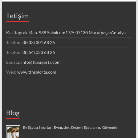
İletişim
Kızıltoprak Mah. 938 Sokak no:17/A 07130 Muratpaşa/Antalya
Telefon:
0(533) 301 68 26
Telefon:
0(554) 023 68 26
Eposta:
info@ttnsigorta.com
Web:
www.ttnsigorta.com
Blog
Ev Eşyası Sigortası: Evinizdeki Değerli Eşyalarınız Güvende