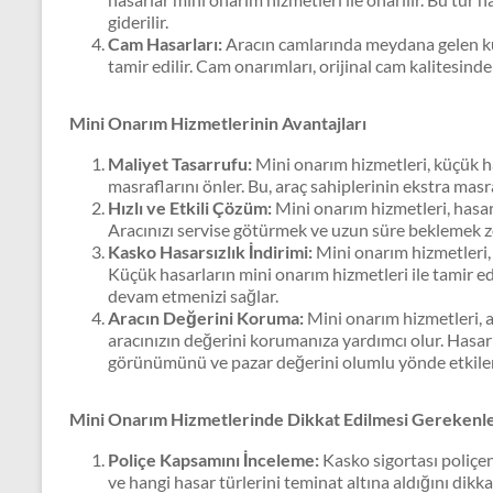
giderilir.
Cam Hasarları:
Aracın camlarında meydana gelen küçü
tamir edilir. Cam onarımları, orijinal cam kalitesinde 
Mini Onarım Hizmetlerinin Avantajları
Maliyet Tasarrufu:
Mini onarım hizmetleri, küçük h
masraflarını önler. Bu, araç sahiplerinin ekstra ma
Hızlı ve Etkili Çözüm:
Mini onarım hizmetleri, hasarla
Aracınızı servise götürmek ve uzun süre beklemek z
Kasko Hasarsızlık İndirimi:
Mini onarım hizmetleri, 
Küçük hasarların mini onarım hizmetleri ile tamir e
devam etmenizi sağlar.
Aracın Değerini Koruma:
Mini onarım hizmetleri, 
aracınızın değerini korumanıza yardımcı olur. Hasarl
görünümünü ve pazar değerini olumlu yönde etkiler
Mini Onarım Hizmetlerinde Dikkat Edilmesi Gerekenl
Poliçe Kapsamını İnceleme:
Kasko sigortası poliçe
ve hangi hasar türlerini teminat altına aldığını dikk