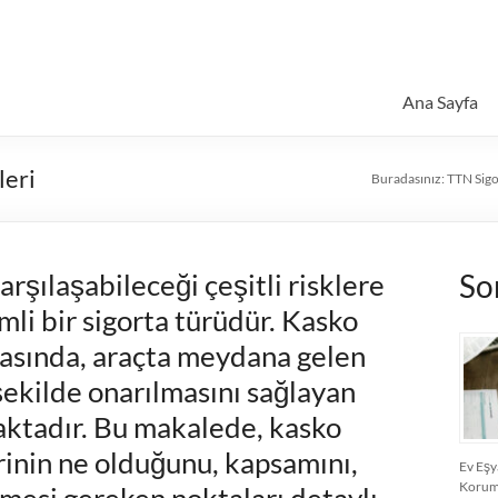
Ana Sayfa
leri
Buradasınız:
TTN Sigo
arşılaşabileceği çeşitli risklere
So
li bir sigorta türüdür. Kasko
rasında, araçta meydana gelen
 şekilde onarılmasını sağlayan
aktadır. Bu makalede, kasko
rinin ne olduğunu, kapsamını,
Ev Eşya
Koruma