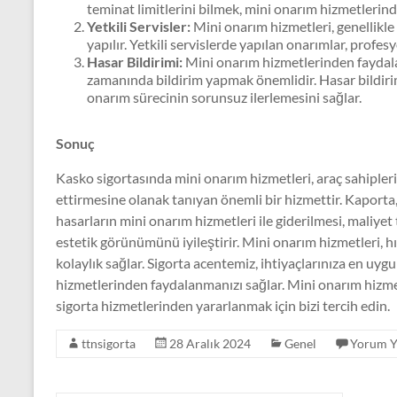
teminat limitlerini bilmek, mini onarım hizmetlerin
Yetkili Servisler:
Mini onarım hizmetleri, genellikle 
yapılır. Yetkili servislerde yapılan onarımlar, profesy
Hasar Bildirimi:
Mini onarım hizmetlerinden faydal
zamanında bildirim yapmak önemlidir. Hasar bildirimi
onarım sürecinin sorunsuz ilerlemesini sağlar.
Sonuç
Kasko sigortasında mini onarım hizmetleri, araç sahiplerini
ettirmesine olanak tanıyan önemli bir hizmettir. Kaporta
hasarların mini onarım hizmetleri ile giderilmesi, maliyet
estetik görünümünü iyileştirir. Mini onarım hizmetleri, h
kolaylık sağlar. Sigorta acentemiz, ihtiyaçlarınıza en uyg
hizmetlerinden faydalanmanızı sağlar. Mini onarım hizme
sigorta hizmetlerinden yararlanmak için bizi tercih edin.
ttnsigorta
28 Aralık 2024
Genel
Yorum Y