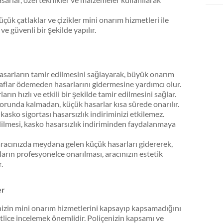
k çatlaklar ve çizikler mini onarım hizmetleri ile
ve güvenli bir şekilde yapılır.
asarların tamir edilmesini sağlayarak, büyük onarım
sraflar ödemeden hasarlarını gidermesine yardımcı olur.
rın hızlı ve etkili bir şekilde tamir edilmesini sağlar.
orunda kalmadan, küçük hasarlar kısa sürede onarılır.
kasko sigortası hasarsızlık indiriminizi etkilemez.
dilmesi, kasko hasarsızlık indiriminden faydalanmaya
aracınızda meydana gelen küçük hasarları gidererek,
arın profesyonelce onarılması, aracınızın estetik
.
er
nizin mini onarım hizmetlerini kapsayıp kapsamadığını
atlice incelemek önemlidir. Poliçenizin kapsamı ve