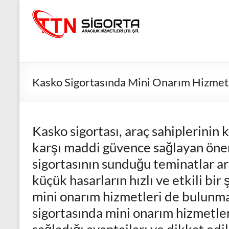
Skip
to
TTN
content
Sigorta
Acentesi
Güvenli
Kasko Sigortasında Mini Onarım Hizmet
Gelecek
İçin
TTN
Kasko sigortası, araç sahiplerinin k
Sigorta:
En
karşı maddi güvence sağlayan önem
İyi
sigortasının sunduğu teminatlar a
Fiyatlar,
küçük hasarların hızlı ve etkili bir
Eksiksiz
Koruma
mini onarım hizmetleri de bulunm
sigortasında mini onarım hizmetle