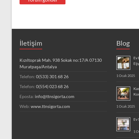
İletişim
Blog
Ev 
Kızıltoprak Mah. 938 Sokak no:17/A 07130
Eşy
Muratpaşa/Antalya
1 Ocak 2025
Telefon:
0(533) 301 68 26
Telefon:
0(554) 023 68 26
Kas
Ko
Eposta:
info@ttnsigorta.com
Web:
www.ttnsigorta.com
1 Ocak 2025
Ev 
1 O