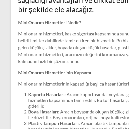
sağladığı avantajları ve dikkat edi
bir şekilde ele alacağız.
Mini Onarım Hizmetleri Nedir?
Mini onarım hizmetleri, kasko sigortası kapsamında sunu
belirli limitler dahilinde tamir ettiren bir hizmettir. Bu h
gelen küçük çizikler, boyada oluşan küçük hasarlar, plasti
Mini onarım hizmetleri, aracınızın değerini korumanıza 
kalmadan hızlı bir çözüm sunar.
Mini Onarım Hizmetlerinin Kapsamı
Mini onarım hizmetlerinin kapsadığı başlıca hasar türleri
Kaporta Hasarları:
Aracın kaportasında meydana gel
hizmetleri kapsamında tamir edilir. Bu tür hasarlar, ö
giderilir.
Boya Hasarları:
Aracın boyasında oluşan küçük çizikl
ile düzeltilir. Boya onarımları, orijinal boya kalites
Plastik Tampon Hasarları:
Aracın plastik tamponlar
hasarlar mini onarım hizmetleri ile onarılır. Bu tür h