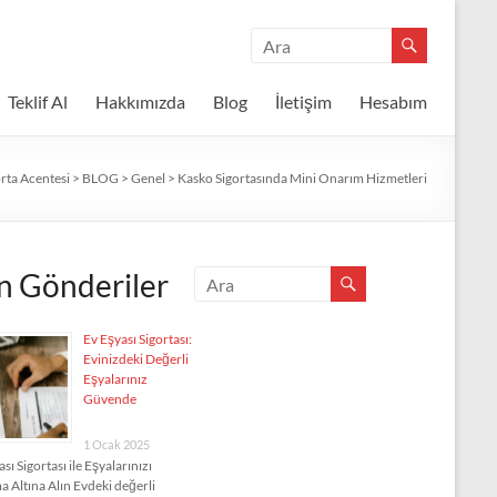
Teklif Al
Hakkımızda
Blog
İletişim
Hesabım
rta Acentesi
>
BLOG
>
Genel
>
Kasko Sigortasında Mini Onarım Hizmetleri
n Gönderiler
Ev Eşyası Sigortası:
Evinizdeki Değerli
Eşyalarınız
Güvende
1 Ocak 2025
sı Sigortası ile Eşyalarınızı
 Altına Alın Evdeki değerli