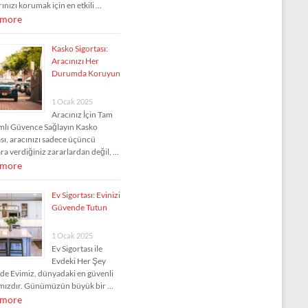
ınızı korumak için en etkili …
 more
Kasko Sigortası:
Aracınızı Her
Durumda Koruyun
1 Ocak 2025
Aracınız İçin Tam
lı Güvence Sağlayın Kasko
ası, aracınızı sadece üçüncü
ara verdiğiniz zararlardan değil, …
 more
Ev Sigortası: Evinizi
Güvende Tutun
1 Ocak 2025
Ev Sigortası ile
Evdeki Her Şey
e Evimiz, dünyadaki en güvenli
mızdır. Günümüzün büyük bir …
 more