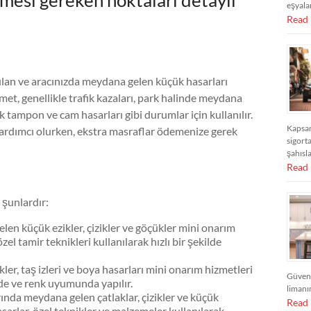
lmesi gereken noktaları detaylı
eşyalar
Read
lan ve aracınızda meydana gelen küçük hasarları
izmet, genellikle trafik kazaları, park halinde meydana
k tampon ve cam hasarları gibi durumlar için kullanılır.
Kapsam
yardımcı olurken, ekstra masraflar ödemenize gerek
sigort
şahısl
Read
 şunlardır:
en küçük ezikler, çizikler ve göçükler mini onarım
zel tamir teknikleri kullanılarak hızlı bir şekilde
er, taş izleri ve boya hasarları mini onarım hizmetleri
Güvend
inde ve renk uyumunda yapılır.
limanı
ında meydana gelen çatlaklar, çizikler ve küçük
Read
asarlar, özel teknikler ve malzemeler kullanılarak