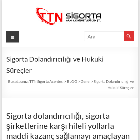
Skip
to
content
TTN
Menü
Sigorta
Acentesi
Sigorta Dolandırıcılığı ve Hukuki
Süreçler
Güvenli
Gelecek
Buradasınız:
TTN Sigorta Acentesi
>
BLOG
>
Genel
>
Sigorta Dolandırıcılığı ve
İçin
Hukuki Süreçler
TTN
Sigorta:
En
Sigorta dolandırıcılığı, sigorta
İyi
Fiyatlar,
şirketlerine karşı hileli yollarla
Eksiksiz
maddi kazanç sağlamayı amaçlayan
Koruma