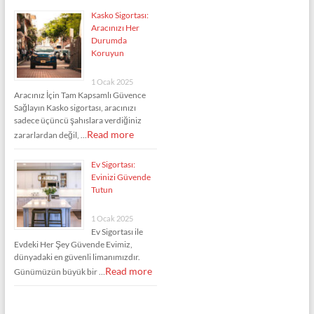
Kasko Sigortası:
Aracınızı Her
Durumda
Koruyun
1 Ocak 2025
Aracınız İçin Tam Kapsamlı Güvence
Sağlayın Kasko sigortası, aracınızı
sadece üçüncü şahıslara verdiğiniz
Read more
zararlardan değil, …
Ev Sigortası:
Evinizi Güvende
Tutun
1 Ocak 2025
Ev Sigortası ile
Evdeki Her Şey Güvende Evimiz,
dünyadaki en güvenli limanımızdır.
Read more
Günümüzün büyük bir …